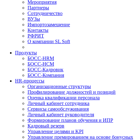
Мероприятия
Партнеры
Сотрудничество
ВУЗы
Импортозамещение
Контакты
РФРИТ
О компании SL Soft
Продукты
БОСС-HRM
БОСС-HCM
БОСС-Кадровик
БОСС-Компания
HR-процессы
Организационные структуры
Профилирование должностей и позиций
Оценка квалификации персонала
Личный кабинет сотрудника
Сервисы самообслуживания
Личный кабинет руководителя
Формирование планов обучения и ИПР
Кадровый резерв
Управление целями и KPI
Управление премированием на основе бонусных