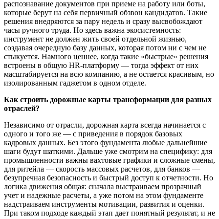
распознавание документов при приеме на работу или боты,
которые берут на себя первичный обзвон кандидатов. Такие
решения внедряются за пару недель и сразу высвобождают
часы ручного труда. Но здесь важна экосистемность:
инструмент не должен жить своей отдельной жизнью,
создавая очередную базу данных, которая потом ни с чем не
стыкуется. Намного ценнее, когда такие «быстрые» решения
встроены в общую HR-платформу — тогда эффект от них
масштабируется на всю компанию, а не остается красивым, но
изолированным гаджетом в одном отделе.
Как строить дорожные карты трансформации для разных
отраслей?
Независимо от отрасли, дорожная карта всегда начинается с
одного и того же — с приведения в порядок базовых
кадровых данных. Без этого фундамента любые дальнейшие
шаги будут шаткими. Дальше уже смотрим на специфику: для
промышленности важны вахтовые графики и сложные смены,
для ритейла — скорость массовых расчетов, для банков —
безупречная безопасность и быстрый доступ к отчетности. Но
логика движения общая: сначала выстраиваем прозрачный
учет и надежные расчеты, а уже потом на этом фундаменте
надстраиваем инструменты мотивации, развития и оценки.
При таком подходе каждый этап дает понятный результат, и не