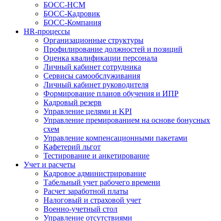
БОСС-HCM
БОСС-Кадровик
БОСС-Компания
HR-процессы
Организационные структуры
Профилирование должностей и позиций
Оценка квалификации персонала
Личный кабинет сотрудника
Сервисы самообслуживания
Личный кабинет руководителя
Формирование планов обучения и ИПР
Кадровый резерв
Управление целями и KPI
Управление премированием на основе бонусных
схем
Управление компенсационными пакетами
Кафетерий льгот
Тестирование и анкетирование
Учет и расчеты
Кадровое администрирование
Табельный учет рабочего времени
Расчет заработной платы
Налоговый и страховой учет
Военно-учетный стол
Управление отсутствиями