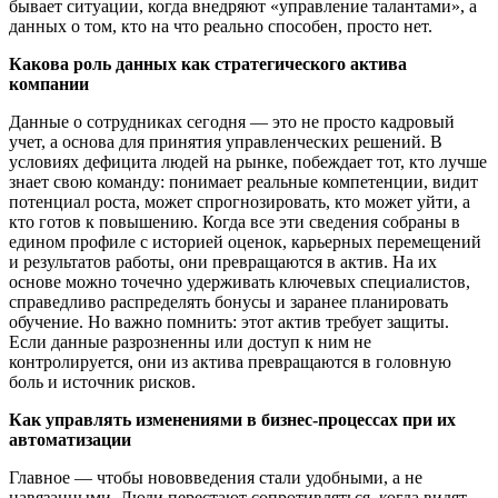
бывает ситуации, когда внедряют «управление талантами», а
данных о том, кто на что реально способен, просто нет.
Какова роль данных как стратегического актива
компании
Данные о сотрудниках сегодня — это не просто кадровый
учет, а основа для принятия управленческих решений. В
условиях дефицита людей на рынке, побеждает тот, кто лучше
знает свою команду: понимает реальные компетенции, видит
потенциал роста, может спрогнозировать, кто может уйти, а
кто готов к повышению. Когда все эти сведения собраны в
едином профиле с историей оценок, карьерных перемещений
и результатов работы, они превращаются в актив. На их
основе можно точечно удерживать ключевых специалистов,
справедливо распределять бонусы и заранее планировать
обучение. Но важно помнить: этот актив требует защиты.
Если данные разрозненны или доступ к ним не
контролируется, они из актива превращаются в головную
боль и источник рисков.
Как управлять изменениями в бизнес-процессах при их
автоматизации
Главное — чтобы нововведения стали удобными, а не
навязанными. Люди перестают сопротивляться, когда видят,