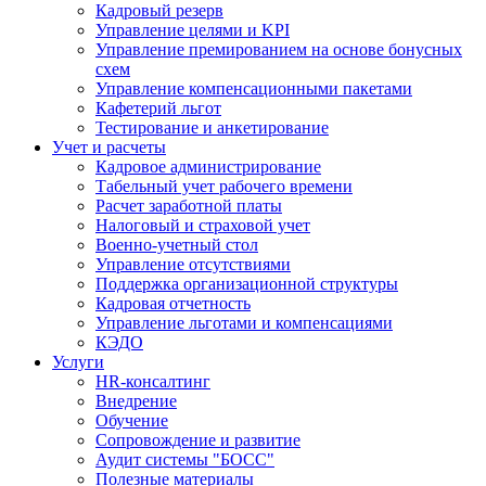
Кадровый резерв
Управление целями и KPI
Управление премированием на основе бонусных
схем
Управление компенсационными пакетами
Кафетерий льгот
Тестирование и анкетирование
Учет и расчеты
Кадровое администрирование
Табельный учет рабочего времени
Расчет заработной платы
Налоговый и страховой учет
Военно-учетный стол
Управление отсутствиями
Поддержка организационной структуры
Кадровая отчетность
Управление льготами и компенсациями
КЭДО
Услуги
HR-консалтинг
Внедрение
Обучение
Сопровождение и развитие
Аудит системы "БОСС"
Полезные материалы