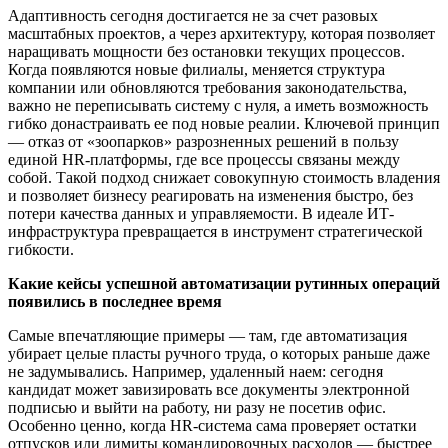
Адаптивность сегодня достигается не за счет разовых
масштабных проектов, а через архитектуру, которая позволяет
наращивать мощности без остановки текущих процессов.
Когда появляются новые филиалы, меняется структура
компании или обновляются требования законодательства,
важно не переписывать систему с нуля, а иметь возможность
гибко донастраивать ее под новые реалии. Ключевой принцип
— отказ от «зоопарков» разрозненных решений в пользу
единой HR-платформы, где все процессы связаны между
собой. Такой подход снижает совокупную стоимость владения
и позволяет бизнесу реагировать на изменения быстро, без
потери качества данных и управляемости. В идеале ИТ-
инфраструктура превращается в инструмент стратегической
гибкости.
Какие кейсы успешной автоматизации рутинных операций
появились в последнее время
Самые впечатляющие примеры — там, где автоматизация
убирает целые пласты ручного труда, о которых раньше даже
не задумывались. Например, удаленный наем: сегодня
кандидат может завизировать все документы электронной
подписью и выйти на работу, ни разу не посетив офис.
Особенно ценно, когда HR-система сама проверяет остатки
отпусков или лимиты командировочных расходов — быстрее