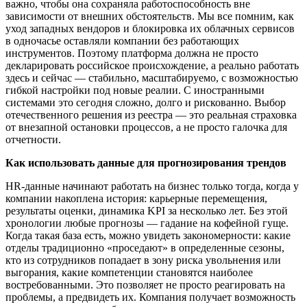
важно, чтобы она сохраняла работоспособность вне
зависимости от внешних обстоятельств. Мы все помним, как
уход западных вендоров и блокировка их облачных сервисов
в одночасье оставляли компании без работающих
инструментов. Поэтому платформа должна не просто
декларировать российское происхождение, а реально работать
здесь и сейчас — стабильно, масштабируемо, с возможностью
гибкой настройки под новые реалии. С иностранными
системами это сегодня сложно, долго и рискованно. Выбор
отечественного решения из реестра — это реальная страховка
от внезапной остановки процессов, а не просто галочка для
отчетности.
Как использовать данные для прогнозирования трендов
HR-данные начинают работать на бизнес только тогда, когда у
компании накоплена история: карьерные перемещения,
результаты оценки, динамика KPI за несколько лет. Без этой
хронологии любые прогнозы — гадание на кофейной гуще.
Когда такая база есть, можно увидеть закономерности: какие
отделы традиционно «проседают» в определенные сезоны,
кто из сотрудников попадает в зону риска увольнения или
выгорания, какие компетенции становятся наиболее
востребованными. Это позволяет не просто реагировать на
проблемы, а предвидеть их. Компания получает возможность