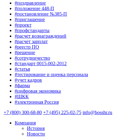
#поздравление
#положение 448-П
#постановление №385-П
#приглашение
#проект
#профстандарты
#расчет вознаграждений
#расчет зарплат
#реестр ПО
#решение
#сотрудничество
#стандарт 0015-002-2012
#статья
#тестирование и оценка персонала
#учет кадров
#фарма
#цифровая экономика
#ШКК
#электронная Россия
+7 (800) 300-68-80
+7 (495) 225-02-75
info@bosshr.ru
Компания
История
Новости