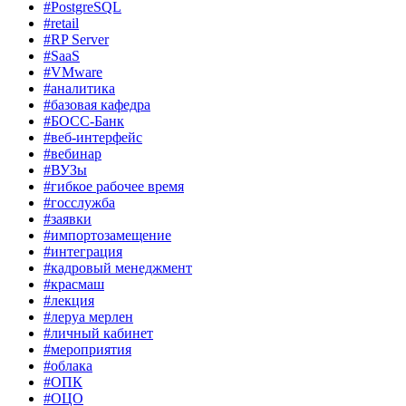
#PostgreSQL
#retail
#RP Server
#SaaS
#VMware
#аналитика
#базовая кафедра
#БОСС-Банк
#веб-интерфейс
#вебинар
#ВУЗы
#гибкое рабочее время
#госслужба
#заявки
#импортозамещение
#интеграция
#кадровый менеджмент
#красмаш
#лекция
#леруа мерлен
#личный кабинет
#мероприятия
#облака
#ОПК
#ОЦО