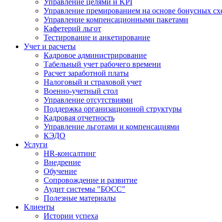
Управление целями и KPI
Управление премированием на основе бонусных сх
Управление компенсационными пакетами
Кафетерий льгот
Тестирование и анкетирование
Учет и расчеты
Кадровое администрирование
Табельный учет рабочего времени
Расчет заработной платы
Налоговый и страховой учет
Военно-учетный стол
Управление отсутствиями
Поддержка организационной структуры
Кадровая отчетность
Управление льготами и компенсациями
КЭДО
Услуги
HR-консалтинг
Внедрение
Обучение
Сопровождение и развитие
Аудит системы "БОСС"
Полезные материалы
Клиенты
Истории успеха