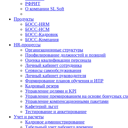
РФРИТ
О компании SL Soft
Продукты
БОСС-HRM
БОСС-HCM
БОСС-Кадровик
БОСС-Компания
HR-процессы
Организационные структуры
Профилирование должностей и позиций
Оценка квалификации персонала
Личный кабинет сотрудника
Сервисы самообслуживания
Личный кабинет руководителя
Формирование планов обучения и ИПР
Кадровый резерв
Управление целями и KPI
Управление премированием на основе бонусных сх
Управление компенсационными пакетами
Кафетерий льгот
Тестирование и анкетирование
Учет и расчеты
Кадровое администрирование
Табельный учет рабочего времени