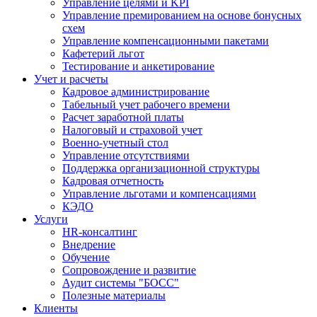
Управление целями и KPI
Управление премированием на основе бонусных
схем
Управление компенсационными пакетами
Кафетерий льгот
Тестирование и анкетирование
Учет и расчеты
Кадровое администрирование
Табельный учет рабочего времени
Расчет заработной платы
Налоговый и страховой учет
Военно-учетный стол
Управление отсутствиями
Поддержка организационной структуры
Кадровая отчетность
Управление льготами и компенсациями
КЭДО
Услуги
HR-консалтинг
Внедрение
Обучение
Сопровождение и развитие
Аудит системы "БОСС"
Полезные материалы
Клиенты