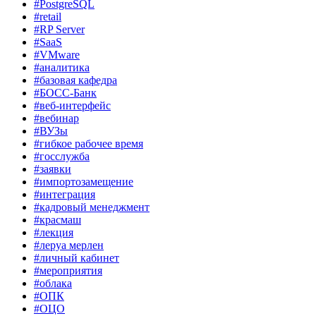
#PostgreSQL
#retail
#RP Server
#SaaS
#VMware
#аналитика
#базовая кафедра
#БОСС-Банк
#веб-интерфейс
#вебинар
#ВУЗы
#гибкое рабочее время
#госслужба
#заявки
#импортозамещение
#интеграция
#кадровый менеджмент
#красмаш
#лекция
#леруа мерлен
#личный кабинет
#мероприятия
#облака
#ОПК
#ОЦО