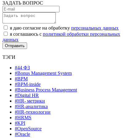
ЗАДАТЬ ВОПРОС
я даю согласие на обработку
персональных данных
я соглашаюсь с
политикой обработки персональных
данных
ТЭГИ
#44 ФЗ
#Bonus Management System
#BPM
#BPM-inside
#Business Process Management
#Digital HR
#HR- метрики
#HR-аналитика
#HR-технологии
#HRMS
#KPI
#OpenSource
#Oracle