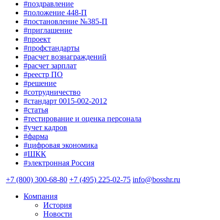
#поздравление
#положение 448-П
#постановление №385-П
#приглашение
#проект
#профстандарты
#расчет вознаграждений
#расчет зарплат
#реестр ПО
#решение
#сотрудничество
#стандарт 0015-002-2012
#статья
#тестирование и оценка персонала
#учет кадров
#фарма
#цифровая экономика
#ШКК
#электронная Россия
+7 (800) 300-68-80
+7 (495) 225-02-75
info@bosshr.ru
Компания
История
Новости