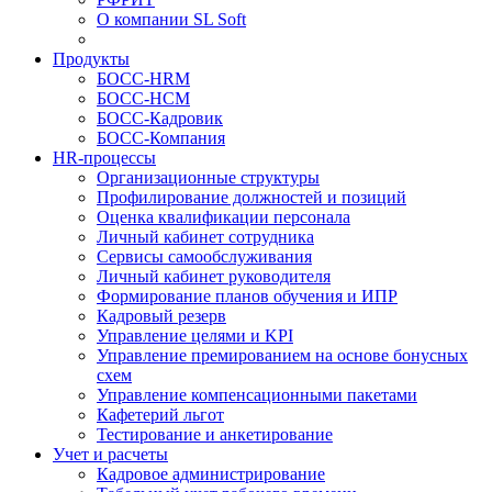
О компании SL Soft
Продукты
БОСС-HRM
БОСС-HCM
БОСС-Кадровик
БОСС-Компания
HR-процессы
Организационные структуры
Профилирование должностей и позиций
Оценка квалификации персонала
Личный кабинет сотрудника
Сервисы самообслуживания
Личный кабинет руководителя
Формирование планов обучения и ИПР
Кадровый резерв
Управление целями и KPI
Управление премированием на основе бонусных
схем
Управление компенсационными пакетами
Кафетерий льгот
Тестирование и анкетирование
Учет и расчеты
Кадровое администрирование