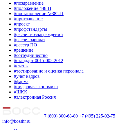
#поздравление
#положение 448-П
#постановление №385-П
#приглашение
#проект
#профстандарты
#расчет вознаграждений
#расчет зарплат
#реестр ПО
#решение
#сотрудничество
#стандарт 0015-002-2012
#статья
#тестирование и оценка персонала
#учет кадров
#фарма
#цифровая экономика
#ШКК
#электронная Россия
+7 (800) 300-68-80
+7 (495) 225-02-75
info@bosshr.ru