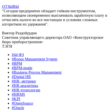
ОТЗЫВЫ
"Сегодня предприятие обладает гибким инструментом,
позволяющим своевременно выплачивать заработную плату и
отчислять налоги во все инстанции в условиях сложных
алгоритмов их удержания".
Виктор Раздобурдин
Советник управляющего директора ОАО «Конструкторское
бюро приборостроения»
ТЭГИ
#44 ФЗ
#Bonus Management System
#BPM
#BPM-inside
#Business Process Management
#Digital HR
#HR- метрики
#HR-аналитика
#HR-технологии
#HRMS
#KPI
#OpenSource
#Oracle