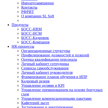
Импортозамещение
Контакты
РФРИТ
О компании SL Soft
Продукты
БОСС-HRM
БОСС-HCM
БОСС-Кадровик
БОСС-Компания
HR-процессы
Организационные структуры
Профилирование должностей и позиций
Оценка квалификации персонала
Личный кабинет сотрудника
Сервисы самообслуживания
Личный кабинет руководителя
Формирование планов обучения и ИПР
Кадровый резерв
Управление целями и KPI
Управление премированием на основе бонусных
схем
Управление компенсационными пакетами
Кафетерий льгот
Тестирование и анкетирование