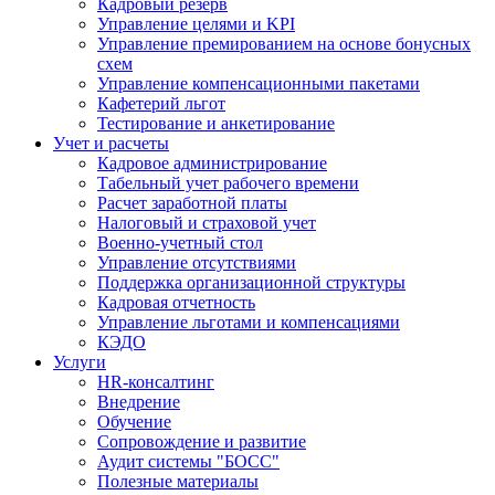
Кадровый резерв
Управление целями и KPI
Управление премированием на основе бонусных
схем
Управление компенсационными пакетами
Кафетерий льгот
Тестирование и анкетирование
Учет и расчеты
Кадровое администрирование
Табельный учет рабочего времени
Расчет заработной платы
Налоговый и страховой учет
Военно-учетный стол
Управление отсутствиями
Поддержка организационной структуры
Кадровая отчетность
Управление льготами и компенсациями
КЭДО
Услуги
HR-консалтинг
Внедрение
Обучение
Сопровождение и развитие
Аудит системы "БОСС"
Полезные материалы