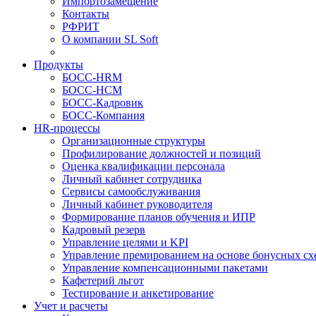
Импортозамещение
Контакты
РФРИТ
О компании SL Soft
Продукты
БОСС-HRM
БОСС-HCM
БОСС-Кадровик
БОСС-Компания
HR-процессы
Организационные структуры
Профилирование должностей и позиций
Оценка квалификации персонала
Личный кабинет сотрудника
Сервисы самообслуживания
Личный кабинет руководителя
Формирование планов обучения и ИПР
Кадровый резерв
Управление целями и KPI
Управление премированием на основе бонусных сх
Управление компенсационными пакетами
Кафетерий льгот
Тестирование и анкетирование
Учет и расчеты