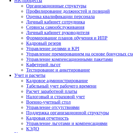
HR-процессы
Организационные структуры
Профилирование должностей и позиций
Оценка квалификации персонала
Личный кабинет сотрудника
Сервисы самообслуживания
Личный кабинет руководителя
Формирование планов обучения и ИПР
Кадровый резерв
Управление целями и KPI
Управление премированием на основе бонусных сх
Управление компенсационными пакетами
Кафетерий льгот
Тестирование и анкетирование
Учет и расчеты
Кадровое администрирование
Табельный учет рабочего времени
Расчет заработной платы
Налоговый и страховой учет
Военно-учетный стол
Управление отсутствиями
Поддержка организационной структуры
Кадровая отчетность
Управление льготами и компенсациями
КЭДО