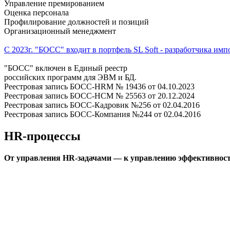
Управление премированием
Оценка персонала
Профилирование должностей и позиций
Организационный менеджмент
C 2023г. "БОСС" входит в портфель SL Soft - разработчика и
"БОСС" включен в Единый реестр
российских программ для ЭВМ и БД.
Реестровая запись БОСС-HRM № 19436 от 04.10.2023
Реестровая запись БОСС-HCM № 25563 от 20.12.2024
Реестровая запись БОСС-Кадровик №256 от 02.04.2016
Реестровая запись БОСС-Компания №244 от 02.04.2016
HR-процессы
От управления HR-задачами — к управлению эффективност