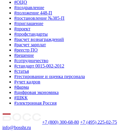
#ОЦО
#поздравление
#положение 448-П
#постановление №385-П
#приглашение
#проект
#профстандарты
#расчет вознаграждений
#расчет зарплат
#реестр ПО
#решение
#сотрудничество
#стандарт 0015-002-2012
#статья
#тестирование и оценка персонала
#учет кадров
#фарма
#цифровая экономика
#ШКК
#электронная Россия
+7 (800) 300-68-80
+7 (495) 225-02-75
info@bosshr.ru