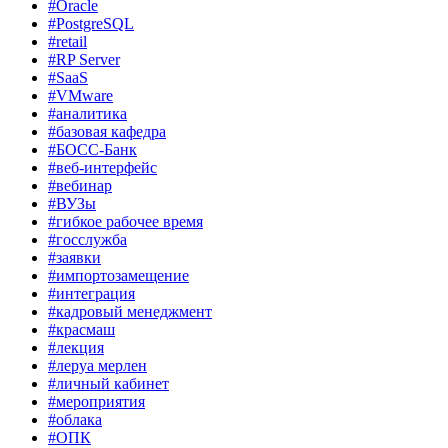
#Oracle
#PostgreSQL
#retail
#RP Server
#SaaS
#VMware
#аналитика
#базовая кафедра
#БОСС-Банк
#веб-интерфейс
#вебинар
#ВУЗы
#гибкое рабочее время
#госслужба
#заявки
#импортозамещение
#интеграция
#кадровый менеджмент
#красмаш
#лекция
#леруа мерлен
#личный кабинет
#мероприятия
#облака
#ОПК