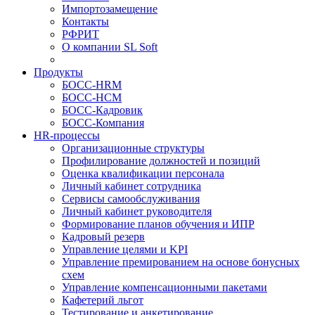
Импортозамещение
Контакты
РФРИТ
О компании SL Soft
Продукты
БОСС-HRM
БОСС-HCM
БОСС-Кадровик
БОСС-Компания
HR-процессы
Организационные структуры
Профилирование должностей и позиций
Оценка квалификации персонала
Личный кабинет сотрудника
Сервисы самообслуживания
Личный кабинет руководителя
Формирование планов обучения и ИПР
Кадровый резерв
Управление целями и KPI
Управление премированием на основе бонусных
схем
Управление компенсационными пакетами
Кафетерий льгот
Тестирование и анкетирование