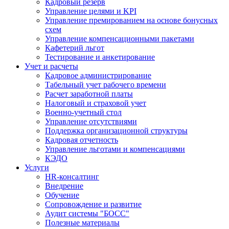
Кадровый резерв
Управление целями и KPI
Управление премированием на основе бонусных
схем
Управление компенсационными пакетами
Кафетерий льгот
Тестирование и анкетирование
Учет и расчеты
Кадровое администрирование
Табельный учет рабочего времени
Расчет заработной платы
Налоговый и страховой учет
Военно-учетный стол
Управление отсутствиями
Поддержка организационной структуры
Кадровая отчетность
Управление льготами и компенсациями
КЭДО
Услуги
HR-консалтинг
Внедрение
Обучение
Сопровождение и развитие
Аудит системы "БОСС"
Полезные материалы