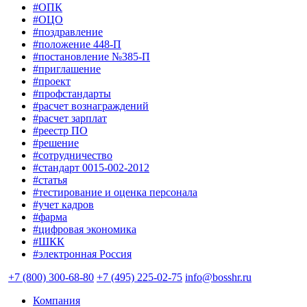
#ОПК
#ОЦО
#поздравление
#положение 448-П
#постановление №385-П
#приглашение
#проект
#профстандарты
#расчет вознаграждений
#расчет зарплат
#реестр ПО
#решение
#сотрудничество
#стандарт 0015-002-2012
#статья
#тестирование и оценка персонала
#учет кадров
#фарма
#цифровая экономика
#ШКК
#электронная Россия
+7 (800) 300-68-80
+7 (495) 225-02-75
info@bosshr.ru
Компания