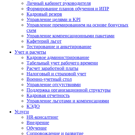
Личный кабинет руководителя
Формирование планов обучения и ИПР
Кадровый резерв
Управление целями и KPI
Управление премированием на основе бонусных
схем
Управление компенсационными пакетами
Кафетерий льгот
Тестирование и анкетирование
Учет и расчеты
Кадровое администрирование
Табельный учет рабочего времени
Расчет заработной платы
Налоговый и страховой учет
Военно-учетный стол
Управление отсутствиями
Поддержка организационной структуры
Кадровая отчетность
Управление льготами и компенсациями
КЭДО
Услуги
HR-консалтинг
Внедрение
Обучение
Сопровождение и развитие