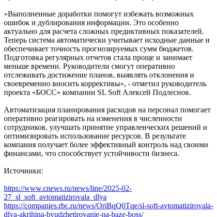
«Выполненные доработки помогут избежать возможных
ошибок и дублирования информации. Это особенно
актуально для расчета сложных предиктивных показателей.
Теперь система автоматически учитывает исходные данные и
обеспечивает точность прогнозируемых сумм бюджетов.
Подготовка регулярных отчетов стала проще и занимает
меньше времени. Руководители смогут оперативно
отслеживать достижение планов, выявлять отклонения и
своевременно вносить коррективы», - отметил руководитель
проекта «БОСС» компании SL Soft Алексей Подлеснов.
Автоматизация планирования расходов на персонал помогает
оперативно реагировать на изменения в численности
сотрудников, улучшать принятие управленческих решений и
оптимизировать использование ресурсов. В результате
компания получает более эффективный контроль над своими
финансами, что способствует устойчивости бизнеса.
Источники:
https://www.cnews.ru/news/line/2025-02-
27_sl_soft_avtomatizirovala_dlya
https://companies.rbc.ru/news/OriBqQ0Tqe/sl-soft-avtomatizirovala-
dlya-akrihina-byudzhetirovanie-na-baze-boss/