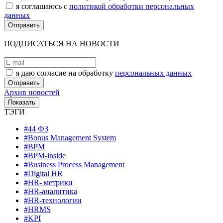
я соглашаюсь с
политикой обработки персональных
данных
ПОДПИСАТЬСЯ НА НОВОСТИ
я даю согласие на обработку
персональных данных
Архив новостей
ТЭГИ
#44 ФЗ
#Bonus Management System
#BPM
#BPM-inside
#Business Process Management
#Digital HR
#HR- метрики
#HR-аналитика
#HR-технологии
#HRMS
#KPI