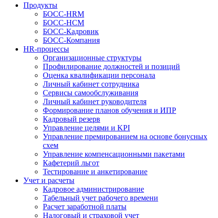
Продукты
БОСС-HRM
БОСС-HCM
БОСС-Кадровик
БОСС-Компания
HR-процессы
Организационные структуры
Профилирование должностей и позиций
Оценка квалификации персонала
Личный кабинет сотрудника
Сервисы самообслуживания
Личный кабинет руководителя
Формирование планов обучения и ИПР
Кадровый резерв
Управление целями и KPI
Управление премированием на основе бонусных
схем
Управление компенсационными пакетами
Кафетерий льгот
Тестирование и анкетирование
Учет и расчеты
Кадровое администрирование
Табельный учет рабочего времени
Расчет заработной платы
Налоговый и страховой учет