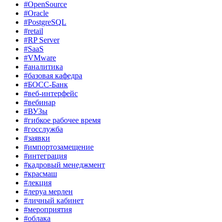
#OpenSource
#Oracle
#PostgreSQL
#retail
#RP Server
#SaaS
#VMware
#аналитика
#базовая кафедра
#БОСС-Банк
#веб-интерфейс
#вебинар
#ВУЗы
#гибкое рабочее время
#госслужба
#заявки
#импортозамещение
#интеграция
#кадровый менеджмент
#красмаш
#лекция
#леруа мерлен
#личный кабинет
#мероприятия
#облака