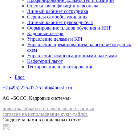
Профилирование должностей и позиций
Оценка квалификации персонала
Личный кабинет сотрудника
Сервисы самообслуживания
Личный кабинет руководителя
Формирование планов обучения и ИПР
Кадровый резерв
Управление целями и KPI
Управление премированием на основе бонусных
схем
Управление компенсационными пакетами
Кафетерий льгот
Тестирование и анкетирование
Блог
+7 (495) 225-02-75
info@bosshr.ru
АО «БОСС. Кадровые системы»
политика обработки персональных данных
согласие на использование куки-файлов
Следите за нами в социальных сетях: