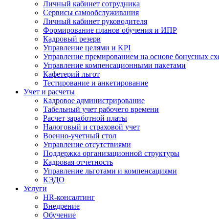
Личный кабинет сотрудника
Сервисы самообслуживания
Личный кабинет руководителя
Формирование планов обучения и ИПР
Кадровый резерв
Управление целями и KPI
Управление премированием на основе бонусных сх
Управление компенсационными пакетами
Кафетерий льгот
Тестирование и анкетирование
Учет и расчеты
Кадровое администрирование
Табельный учет рабочего времени
Расчет заработной платы
Налоговый и страховой учет
Военно-учетный стол
Управление отсутствиями
Поддержка организационной структуры
Кадровая отчетность
Управление льготами и компенсациями
КЭДО
Услуги
HR-консалтинг
Внедрение
Обучение